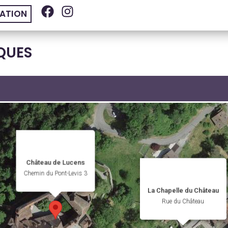
ATION
QUES
Château de Lucens
Chemin du Pont-Levis 3
La Chapelle du Château
Rue du Château