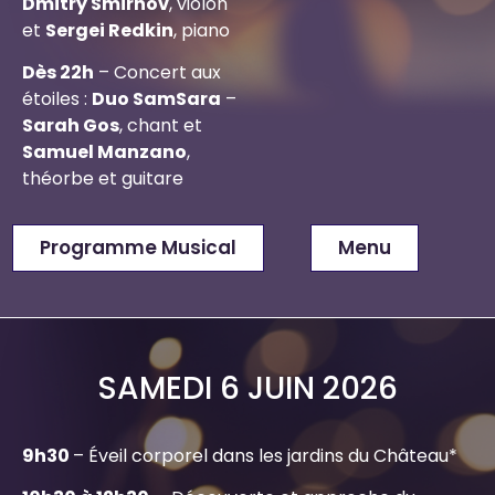
Dmitry Smirnov
, violon
et
Sergei Redkin
, piano
Dès 22h
– Concert aux
étoiles :
Duo SamSara
–
Sarah Gos
, chant et
Samuel Manzano
,
théorbe et guitare
Programme Musical
Menu
SAMEDI 6 JUIN 2026
9h30
– Éveil corporel dans les jardins du Château*