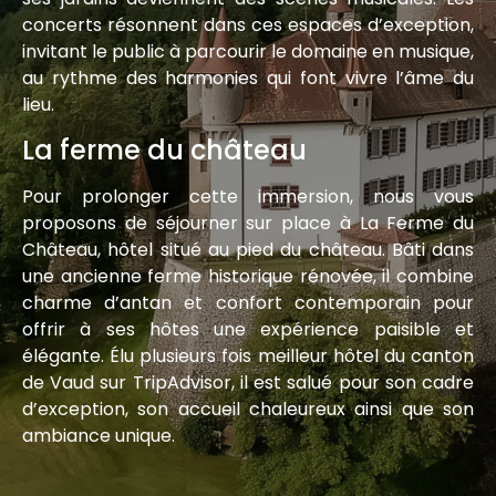
concerts résonnent dans ces espaces d’exception,
invitant le public à parcourir le domaine en musique,
au rythme des harmonies qui font vivre l’âme du
lieu.
La ferme du ch
â
teau
Pour prolonger cette immersion, nous vous
proposons de séjourner sur place à La Ferme du
Château, hôtel situé au pied du château. Bâti dans
une ancienne ferme historique rénovée, il combine
charme d’antan et confort contemporain pour
offrir à ses hôtes une expérience paisible et
élégante. Élu plusieurs fois meilleur hôtel du canton
de Vaud sur TripAdvisor, il est salué pour son cadre
d’exception, son accueil chaleureux ainsi que son
ambiance unique.